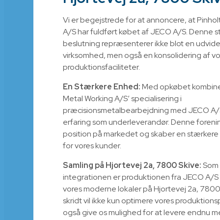
Vi er begejstrede for at annoncere, at Pinho
A/S har fuldført købet af JECO A/S. Denne s
beslutning repræsenterer ikke blot en udvide
virksomhed, men også en konsolidering af vo
produktionsfaciliteter.
En Stærkere Enhed:
Med opkøbet kombinere
Metal Working A/S’ specialisering i
præcisionsmetalbearbejdning med JECO A/
erfaring som underleverandør. Denne forenin
position på markedet og skaber en stærkere 
for vores kunder.
Samling på Hjortevej 2a, 7800 Skive:
Som 
integrationen er produktionen fra JECO A/S nu
vores moderne lokaler på Hjortevej 2a, 7800
skridt vil ikke kun optimere vores produktion
også give os mulighed for at levere endnu me