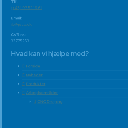
Tlf.:
(+45) 97 52 16 61
Email:
rb@jeco.dk
CVR nr.:
33775253
Hvad kan vi hjælpe med?
Forside
Nyheder
Produkter
Arbejdsområder
CNC Drejning