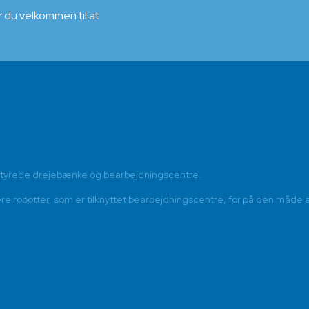
r du velkommen til at
styrede drejebænke og bearbejdningscentre.
 robotter, som er tilknyttet bearbejdningscentre, for på den måde a