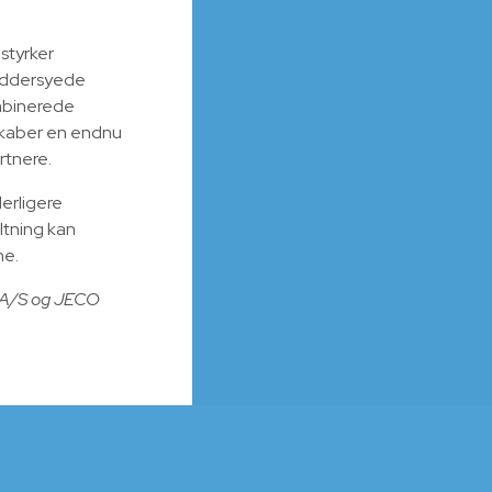
styrker
ræddersyede
ombinerede
skaber en endnu
rtnere.
erligere
tning kan
ne.
g A/S og JECO