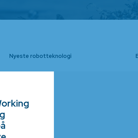
Nyeste robotteknologi
Working
og
på
ve