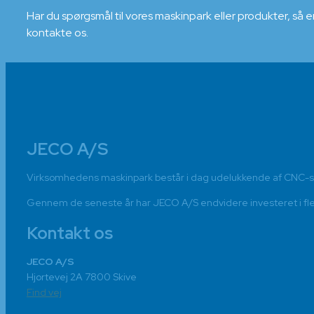
Har du spørgsmål til vores maskinpark eller produkter, så e
kontakte os.
​JECO A/S
Virksomhedens maskinpark består i dag udelukkende af CNC-
Gennem de seneste år har JECO A/S endvidere investeret i flere
Kontakt os
​JECO A/S
Hjortevej 2A 7800 Skive
Find vej