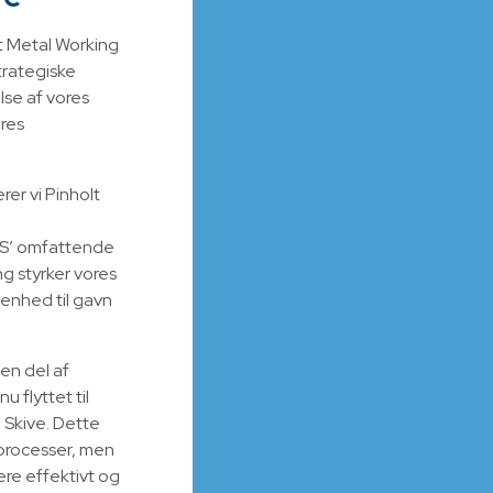
lt Metal Working
trategiske
lse af vores
res
r vi Pinholt
S’ omfattende
g styrker vores
enhed til gavn
en del af
 flyttet til
 Skive. Dette
sprocesser, men
re effektivt og