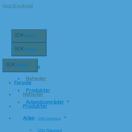
Hop til indhold
Menu
Menu
Menu
Forside
Nyheder
Forside
Produkter
Nyheder
Arbejdsområder
Produkter
Arbejdsområder
CNC Drejning
CNC Fræsning