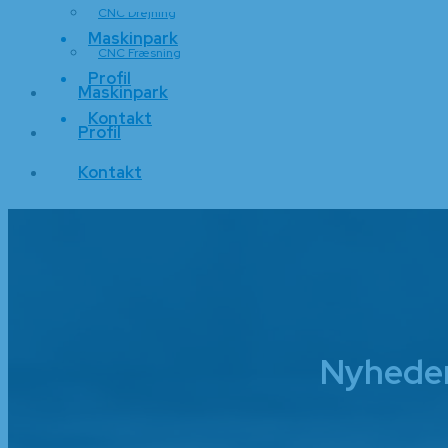
CNC Drejning
Maskinpark
CNC Fræsning
Profil
Maskinpark
Kontakt
Profil
Kontakt
Nyhede